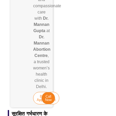
compassionate
care
with
Dr.
Mannan
Gupta
at
Dr.
Mannan
Abortion
Centre
,
a trusted
women’s
health
clinic in
Delhi.
Book An
Call
Appointment
Now
सुरक्षित गर्भधारण के