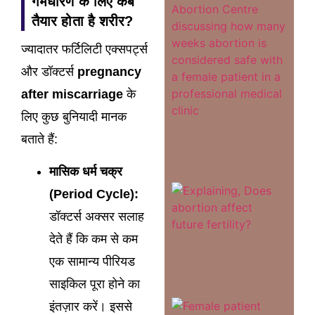
गर्भधारण के लिए कब
Hafte
Surak
तैयार होता है शरीर?
Hai?
Rea
ज्यादातर फर्टिलिटी एक्सपर्ट्स
More
और डॉक्टर्स
pregnancy
after miscarriage
के
लिए कुछ बुनियादी मानक
बताते हैं:
मासिक धर्म चक्र
Does
(Period Cycle):
Abort
Affect
Futur
डॉक्टर्स अक्सर सलाह
Fertil
Myths
देते हैं कि कम से कम
vs
Medic
Facts
एक सामान्य पीरियड
Rea
साइकिल पूरा होने का
More
Medic
इंतज़ार करें। इससे
Abort