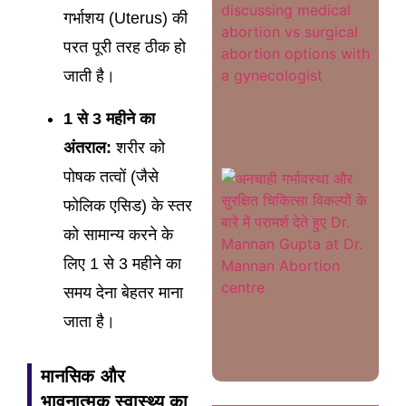
vs
गर्भाशय (Uterus) की
Surgi
Abort
परत पूरी तरह ठीक हो
Rea
More
जाती है।
1 से 3 महीने का
अंतराल:
शरीर को
पोषक तत्वों (जैसे
Ancha
Garbh
सुरक्षित
फोलिक एसिड) के स्तर
जरूरी 
विशेषज्
को सामान्य करने के
Read
लिए 1 से 3 महीने का
समय देना बेहतर माना
जाता है।
मानसिक और
भावनात्मक स्वास्थ्य का