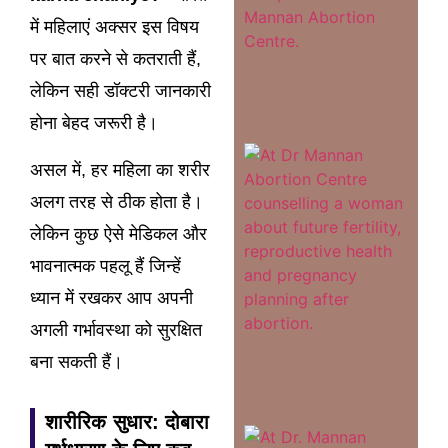
में महिलाएं अक्सर इस विषय
पर बात करने से कतराती हैं,
लेकिन सही डॉक्टरी जानकारी
होना बेहद जरूरी है।
MTP 
Baad
असल में, हर महिला का शरीर
Pregn
Kya
Garbh
अलग तरह से ठीक होता है।
Futur
Fertil
लेकिन कुछ ऐसे मेडिकल और
Prabh
Karta
भावनात्मक पहलू हैं जिन्हें
Rea
More
ध्यान में रखकर आप अपनी
अगली गर्भावस्था को सुरक्षित
बना सकती हैं।
शारीरिक सुधार: दोबारा
Garbh
Kitne