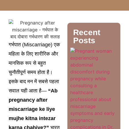
Recent
Posts
गर्भपात (Miscarriage) एक
Misca
महिला के लिए शारीरिक और
Symp
गर्भपात 
शुरुआती
मानसिक रूप से बहुत
कारण 
उपचार
चुनौतीपूर्ण समय होता है।
Rea
More
इसके बाद मन में सबसे पहला
सवाल यही आता है—
“Ab
pregnancy after
miscarriage ke liye
mujhe kitna intezar
karna chahiye?”
भारत